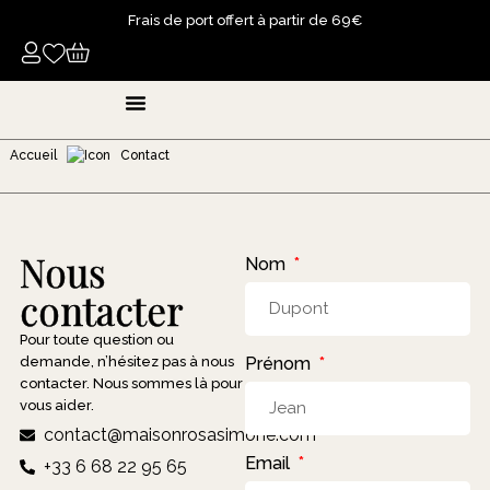
Frais de port offert à partir de 69€
Bougies Parfumées
Parfums D’ambiance
Fondants Liquides Parfumés
Poudres Parfumées
Accueil
Contact
Nous
Nom
contacter
Pour toute question ou
demande, n’hésitez pas à nous
Prénom
contacter. Nous sommes là pour
vous aider.
contact@maisonrosasimone.com
Email
+33 6 68 22 95 65