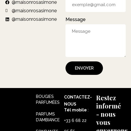
@maisonrosasimone
@maisonrosasimone
@maisonrosasimone
Message
ENVOYER
Restez
BOUGIES
CONTACTEZ-
PARFUMÉES
informé
NOUS
Tél mobile
:
- nous
PARFUMS
D’AMBIANCE
vous
+33 6 68 22
enverrons
95 65