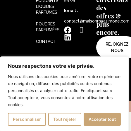
FONDANTS
des
LIQUIDES
Email :
PARFUMÉS
offres &
contact@maisonrosasimone.com
plus
POUDRES
PARFUMÉES
encore.
CONTACT
REJOIGNEZ
NOUS
MENTIONS
Nous respectons votre vie privée.
LÉGALES
CONDITIONS
D'UTILISATIONS
Nous utilisons des cookies pour améliorer votre expérience
CONDITIONS
de navigation, diffuser des publicités ou des contenus
GENERALES
DE VENTE
personnalisés et analyser notre trafic. En cliquant sur «
Tout accepter », vous consentez à notre utilisation des
cookies.
Maison Rosa Simone · Powered By NHS
Personnaliser
Tout rejeter
Accepter tout