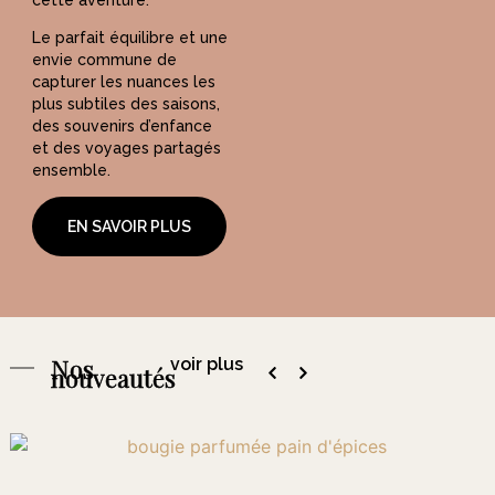
Le parfait équilibre et une
envie commune de
capturer les nuances les
plus subtiles des saisons,
des souvenirs d’enfance
et des voyages partagés
ensemble.
Nos valeurs
EN SAVOIR PLUS
Parents d’un petit garçon
et sensibles à son avenir, il
était évident pour nous
de ne manipuler que des
produits de qualité.
Nos
voir plus
nouveautés
C’est pourquoi nous
n’utilisons que du parfum
de Grasse sans Phtalate ni
CMR,
de la cire végétale pour