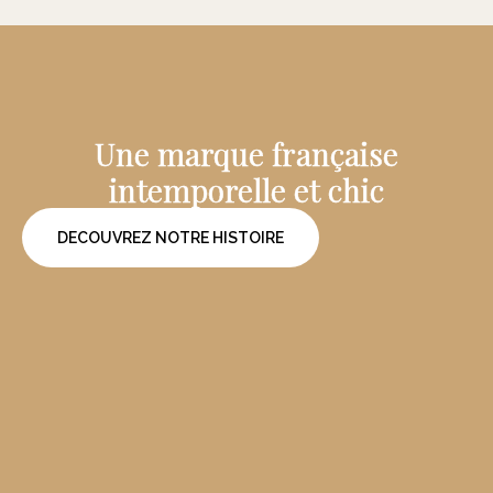
environnante.
lumière de demain.
Notre proximité avec la ville de Grasse, berceau de la
parfumerie, nous permet de travailler en direct avec des
parfumeurs pour obtenir les fragrances utilisées dans
toutes les gammes de nos produits .
Une marque française
intemporelle et chic
DECOUVREZ NOTRE HISTOIRE