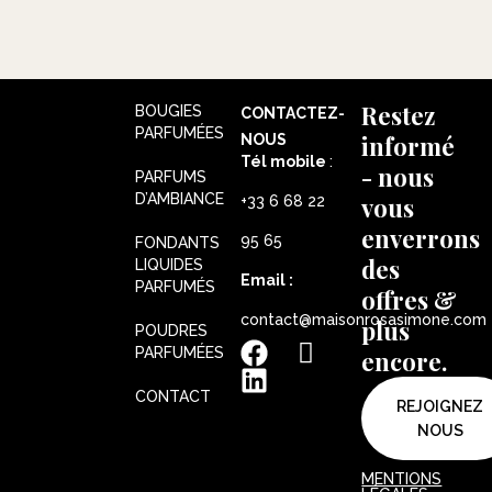
Restez
BOUGIES
CONTACTEZ-
PARFUMÉES
informé
NOUS
Tél mobile
:
- nous
PARFUMS
D’AMBIANCE
vous
+33 6 68 22
enverrons
95 65
FONDANTS
des
LIQUIDES
Email :
PARFUMÉS
offres &
contact@maisonrosasimone.com
plus
POUDRES
PARFUMÉES
encore.
CONTACT
REJOIGNEZ
NOUS
MENTIONS