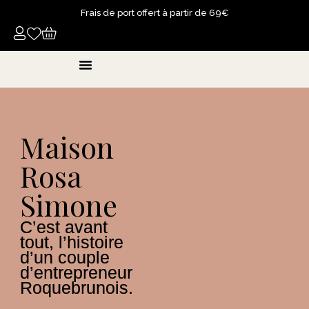
Frais de port offert à partir de 69€
Bougies Parfumées
Parfums D’ambiance
Fondants Liquides Parfumés
Poudres Parfumées
Maison
Rosa
Simone
C’est avant
tout, l’histoire
d’un couple
d’entrepreneur
Roquebrunois.