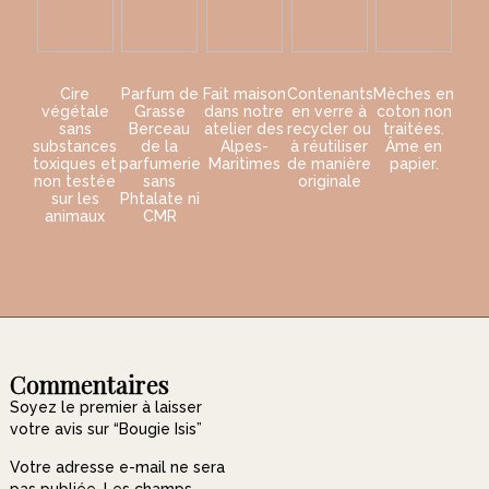
Cire
Parfum de
Fait maison
Contenants
Mèches en
végétale
Grasse
dans notre
en verre à
coton non
sans
Berceau
atelier des
recycler ou
traitées.
substances
de la
Alpes-
à réutiliser
Âme en
toxiques et
parfumerie
Maritimes
de manière
papier.
non testée
sans
originale
sur les
Phtalate ni
animaux
CMR
Commentaires
Soyez le premier à laisser
votre avis sur “Bougie Isis”
Votre adresse e-mail ne sera
pas publiée. Les champs