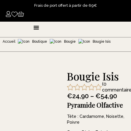
Frais de port offert à partir de 69€
Bougies Parfumées
Parfums D’ambiance
Fondants Liquides Parfumés
Poudres Parfumées
Accueil
Boutique
Bougie
Bougie Isis
Bougie Isis
(0
commentaire
€
24,90
–
€
54,90
Pyramide Olfactive
Tête : Cardamome, Noisette,
Poivre