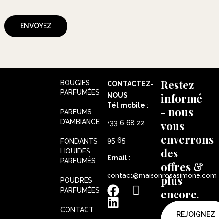
ENVOYEZ
Restez
BOUGIES
CONTACTEZ-
PARFUMÉES
informé
NOUS
Tél mobile
:
- nous
PARFUMS
D’AMBIANCE
vous
+33 6 68 22
enverrons
95 65
FONDANTS
des
LIQUIDES
Email :
PARFUMÉS
offres &
contact@maisonrosasimone.com
plus
POUDRES
PARFUMÉES
encore.
CONTACT
REJOIGNEZ